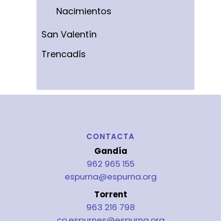
Nacimientos
San Valentín
Trencadís
CONTACTA
Gandía
962 965 155
espurna@espurna.org
Torrent
963 216 798
co.espurnes@espurna.org