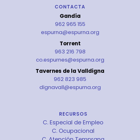
CONTACTA
Gandía
962 965 155
espurna@espurna.org
Torrent
963 216 798
co.espurnes@espurna.org
Tavernes de la Valldigna
962 823 985
dignavall@espurna.org
RECURSOS
C. Especial de Empleo
C. Ocupacional
C. Atención Temprana