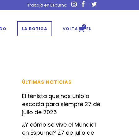
Trabaja en Espurna
0
ADO
LA BOTIGA
VOLTA A PEU
ÚLTIMAS NOTICIAS
El tenista que nos unió a
escocia para siempre
27 de
julio de 2026
¿Y cómo se vive el Mundial
en Espurna?
27 de julio de