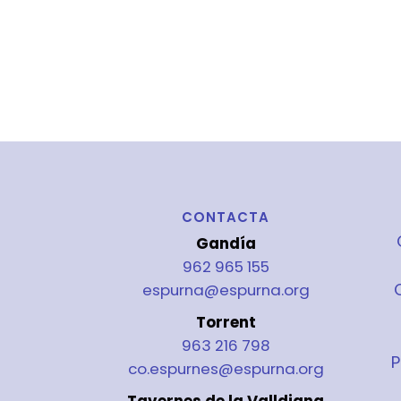
CONTACTA
Gandía
962 965 155
espurna@espurna.org
Torrent
963 216 798
P
co.espurnes@espurna.org
Tavernes de la Valldigna