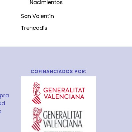
Nacimientos
San Valentín
Trencadís
COFINANCIADOS POR:
pra
ad
s