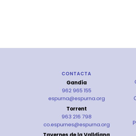
CONTACTA
Gandía
962 965 155
espurna@espurna.org
Torrent
963 216 798
P
co.espurnes@espurna.org
Tavernes de la Valldigna