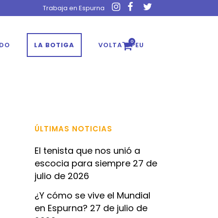
Trabaja en Espurna
0
ADO
LA BOTIGA
VOLTA A PEU
ÚLTIMAS NOTICIAS
El tenista que nos unió a
escocia para siempre
27 de
julio de 2026
¿Y cómo se vive el Mundial
en Espurna?
27 de julio de