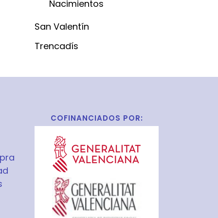
Nacimientos
San Valentín
Trencadís
COFINANCIADOS POR:
pra
ad
s