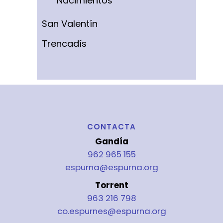
Nacimientos
San Valentín
Trencadís
CONTACTA
Gandía
962 965 155
espurna@espurna.org
Torrent
963 216 798
co.espurnes@espurna.org