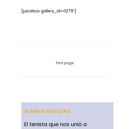
[juicebox gallery_id=»1279″]
Print page
ÚLTIMAS NOTICIAS
El tenista que nos unió a