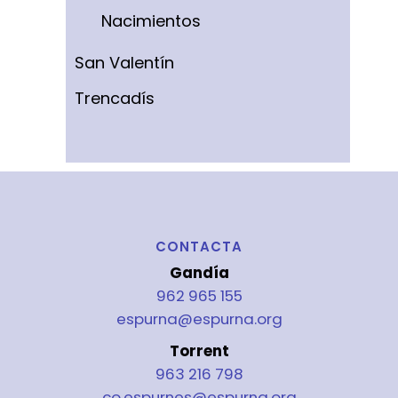
Nacimientos
San Valentín
Trencadís
CONTACTA
Gandía
962 965 155
espurna@espurna.org
Torrent
963 216 798
co.espurnes@espurna.org