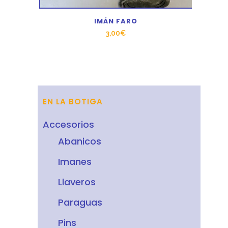
IMÁN FARO
3,00
€
EN LA BOTIGA
Accesorios
Abanicos
Imanes
Llaveros
Paraguas
Pins