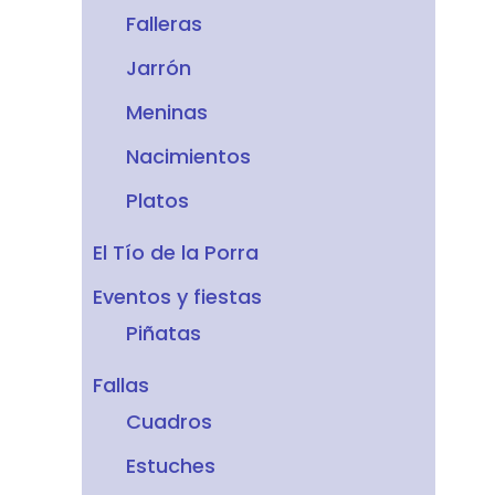
Falleras
Jarrón
Meninas
Nacimientos
Platos
El Tío de la Porra
Eventos y fiestas
Piñatas
Fallas
Cuadros
Estuches