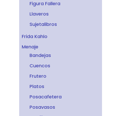
Figura Fallera
Llaveros
Sujetalibros
Frida Kahlo
Menaje
Bandejas
Cuencos
Frutero
Platos
Posacafetera
Posavasos