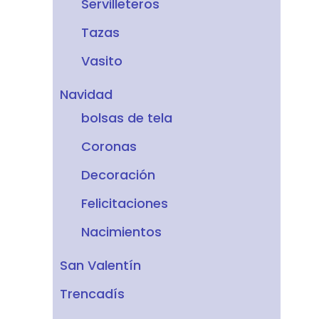
Servilleteros
Tazas
Vasito
Navidad
bolsas de tela
Coronas
Decoración
Felicitaciones
Nacimientos
San Valentín
Trencadís