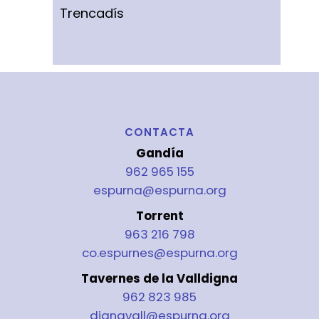
Trencadís
CONTACTA
Gandía
962 965 155
espurna@espurna.org
Torrent
963 216 798
co.espurnes@espurna.org
Tavernes de la Valldigna
962 823 985
dignavall@espurna.org