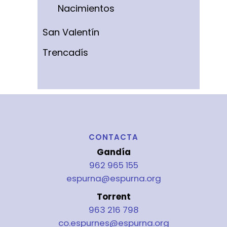
Nacimientos
San Valentín
Trencadís
CONTACTA
Gandía
962 965 155
espurna@espurna.org
Torrent
963 216 798
co.espurnes@espurna.org