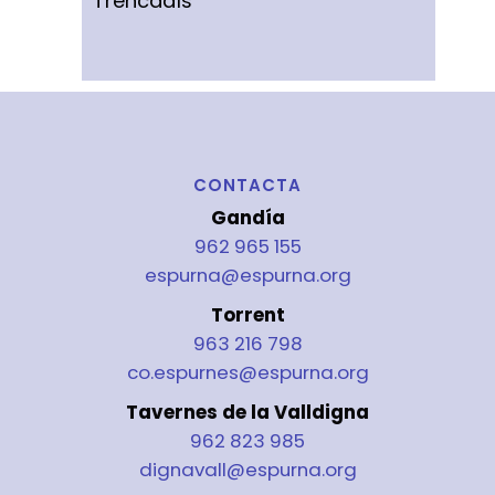
Trencadís
CONTACTA
Gandía
962 965 155
espurna@espurna.org
Torrent
963 216 798
co.espurnes@espurna.org
Tavernes de la Valldigna
962 823 985
dignavall@espurna.org