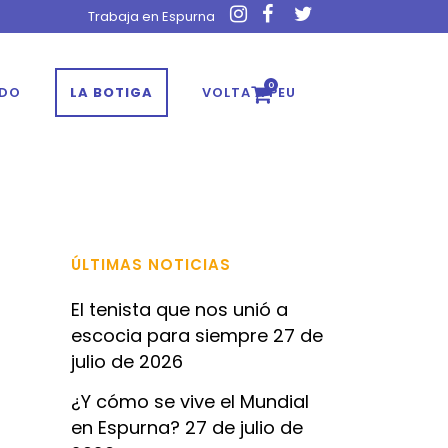
Trabaja en Espurna
0
ADO
LA BOTIGA
VOLTA A PEU
ÚLTIMAS NOTICIAS
El tenista que nos unió a
escocia para siempre
27 de
julio de 2026
¿Y cómo se vive el Mundial
en Espurna?
27 de julio de