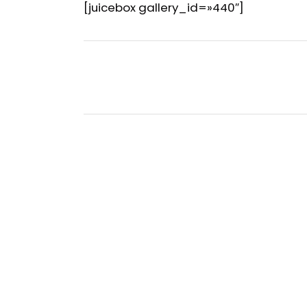
[juicebox gallery_id=»440″]