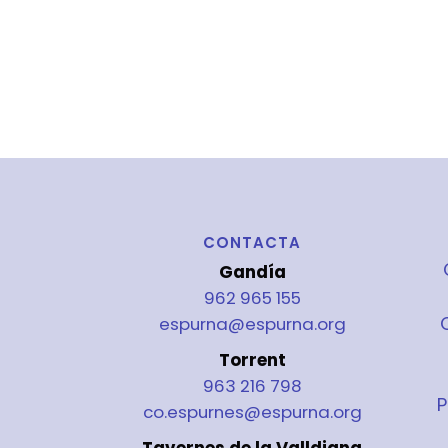
CONTACTA
Gandía
962 965 155
espurna@espurna.org
Torrent
963 216 798
P
co.espurnes@espurna.org
Tavernes de la Valldigna