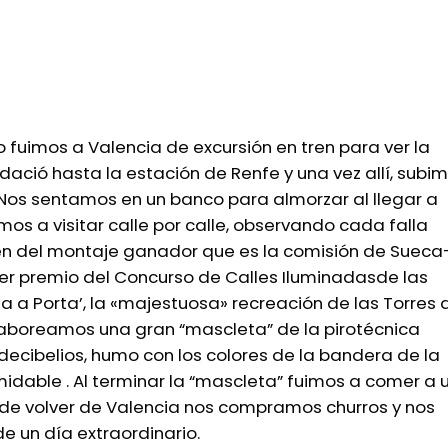
 fuimos a Valencia de excursión en tren para ver la
dació hasta la estación de Renfe y una vez allí, subi
e. Nos sentamos en un banco para almorzar al llegar a
s a visitar calle por calle, observando cada falla
en del montaje ganador que es la comisión de Sueca
er premio del Concurso de Calles Iluminadas
de las
a a Porta’, la «majestuosa» recreación de las Torres 
h saboreamos una gran “mascleta” de la pirotécnica
decibelios, humo con los colores de la bandera de la
dable . Al terminar la “mascleta” fuimos a comer a 
s de volver de Valencia nos compramos churros y nos
e un día extraordinario.