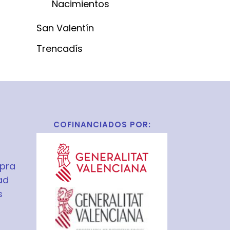
Nacimientos
San Valentín
Trencadís
COFINANCIADOS POR:
pra
ad
s