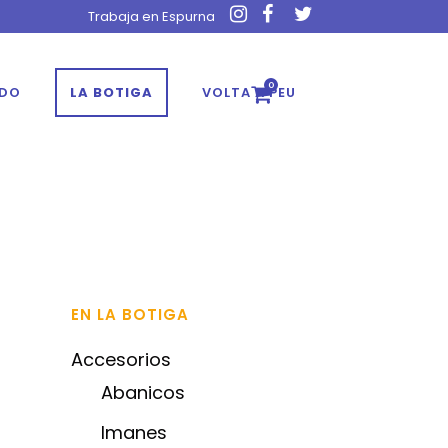
Trabaja en Espurna
0
ADO
LA BOTIGA
VOLTA A PEU
EN LA BOTIGA
Accesorios
Abanicos
Imanes