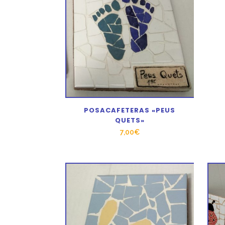
POSACAFETERAS «PEUS
QUETS»
7,00
€