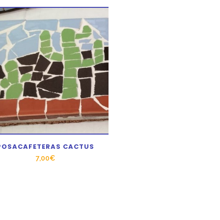
POSACAFETERAS CACTUS
7,00
€