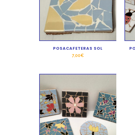
POSACAFETERAS SOL
P
7,00
€